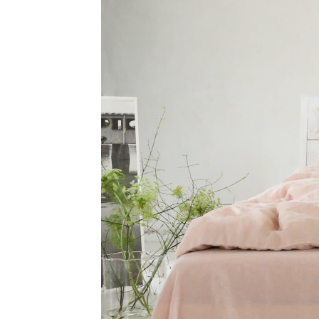
Ogni notte viaggiamo nel nost
il sistema letto
nostro mondo. È meglio farlo l
sostenuti in un letto 