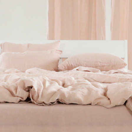
ro corpo, nella nostra casa, nel
iberi e accarezzati, abbandonati,
pensato e sognato per te
cuscini e topper
arma
testimo