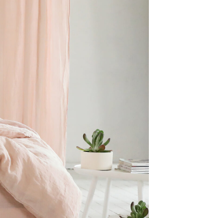
di
nianze
rivelazioni