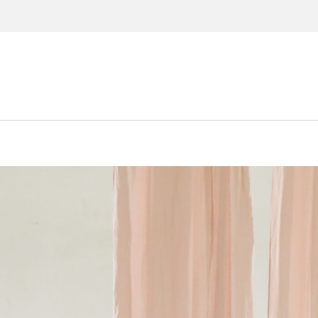
materassi
12 buoni co
lett
son