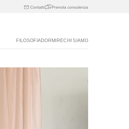
Contatti
Prenota consulenza
FILOSOFIA
DORMIRE
CHI SIAMO
nsigli sul
i
piumoni
i materiali del riposo
no